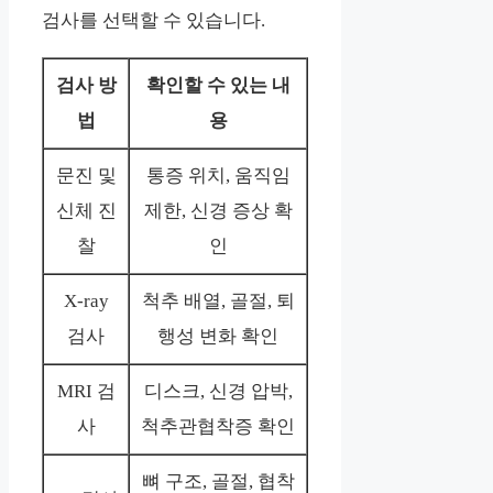
검사를 선택할 수 있습니다.
검사 방
확인할 수 있는 내
법
용
문진 및
통증 위치, 움직임
신체 진
제한, 신경 증상 확
찰
인
X-ray
척추 배열, 골절, 퇴
검사
행성 변화 확인
MRI 검
디스크, 신경 압박,
사
척추관협착증 확인
뼈 구조, 골절, 협착