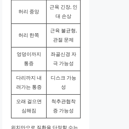
근육 긴장, 인
허리 중앙
대 손상
근육 불균형,
허리 한쪽
관절 문제
엉덩이까지
좌골신경 자
통증
극 가능성
다리까지 내
디스크 가능
려가는 통증
성
오래 걸으면
척추관협착
심해짐
증 가능성
위치만으로 질환을 단정할 수는