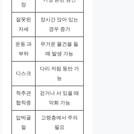
장
잘못된
장시간 앉아 있는
자세
경우 증가
운동 과
무거운 물건을 들
부하
때 발생 가능
다리 저림 동반 가
디스크
능
척추관
걷거나 서 있을 때
협착증
악화 가능
압박골
고령층에서 주의
절
필요