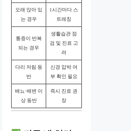
오래 앉아 있
1시간마다 스
는 경우
트레칭
생활습관 점
통증이 반복
검 및 진료 고
되는 경우
려
다리 저림 동
신경 압박 여
반
부 확인 필요
배뇨·배변 이
즉시 진료 권
상 동반
장