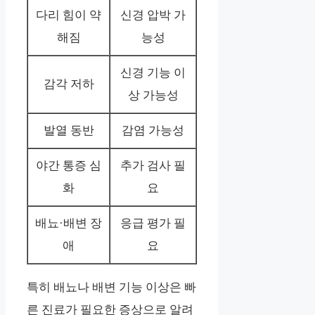
다리 힘이 약
신경 압박 가
해짐
능성
신경 기능 이
감각 저하
상 가능성
발열 동반
감염 가능성
야간 통증 심
추가 검사 필
화
요
배뇨·배변 장
응급 평가 필
애
요
특히 배뇨나 배변 기능 이상은 빠
른 진료가 필요한 증상으로 알려