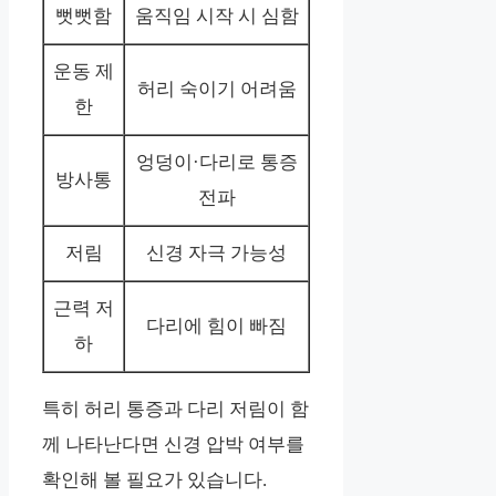
뻣뻣함
움직임 시작 시 심함
운동 제
허리 숙이기 어려움
한
엉덩이·다리로 통증
방사통
전파
저림
신경 자극 가능성
근력 저
다리에 힘이 빠짐
하
특히 허리 통증과 다리 저림이 함
께 나타난다면 신경 압박 여부를
확인해 볼 필요가 있습니다.