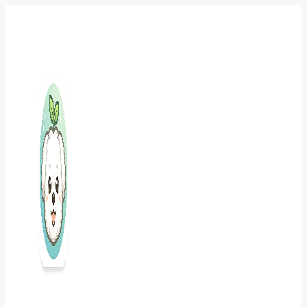
컨
텐
츠
로
건
너
뛰
기