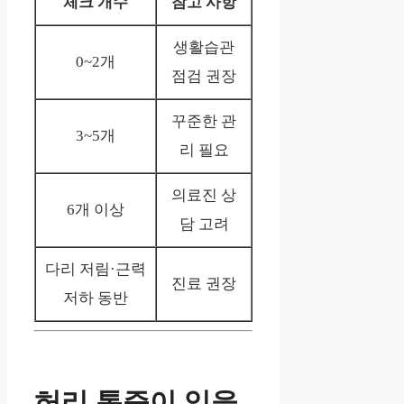
체크 개수
참고 사항
생활습관
0~2개
점검 권장
꾸준한 관
3~5개
리 필요
의료진 상
6개 이상
담 고려
다리 저림·근력
진료 권장
저하 동반
허리 통증이 있을