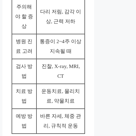
주의해
다리 저림, 감각 이
야 할 증
상, 근력 저하
상
병원 진
통증이 2~4주 이상
료 고려
지속될 때
검사 방
진찰, X-ray, MRI,
법
CT
치료 방
운동치료, 물리치
법
료, 약물치료
예방 방
바른 자세, 체중 관
법
리, 규칙적 운동