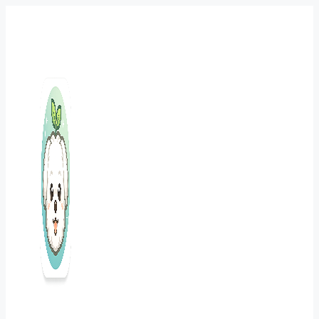
컨
텐
츠
로
건
너
뛰
기