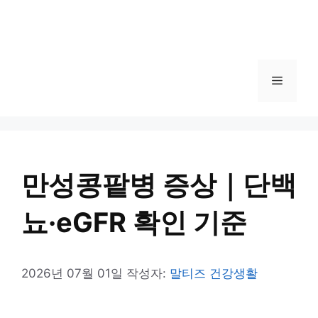
메
뉴
만성콩팥병 증상｜단백
뇨·eGFR 확인 기준
2026년 07월 01일
작성자:
말티즈 건강생활