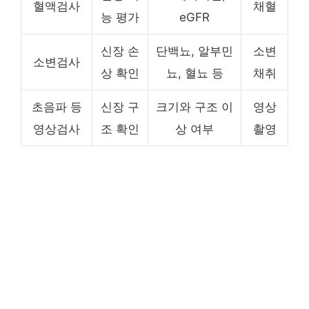
혈액검사
채혈
능 평가
eGFR
신장 손
단백뇨, 알부민
소변
소변검사
상 확인
뇨, 혈뇨 등
채취
초음파 등
신장 구
크기와 구조 이
영상
영상검사
조 확인
상 여부
촬영