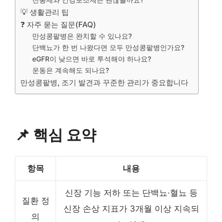
진통제와 건강보조제는 괜찮을까요?
💡 생활관리 팁
❓ 자주 묻는 질문(FAQ)
만성콩팥병은 완치할 수 있나요?
단백뇨가 한 번 나왔다면 모두 만성콩팥병인가요?
eGFR이 낮으면 바로 투석해야 하나요?
운동은 계속해도 되나요?
만성콩팥병, 조기 발견과 꾸준한 관리가 중요합니다
📌 핵심 요약
항목
내용
신장 기능 저하 또는 단백뇨·혈뇨 등
질환 정
신장 손상 지표가 3개월 이상 지속되
의