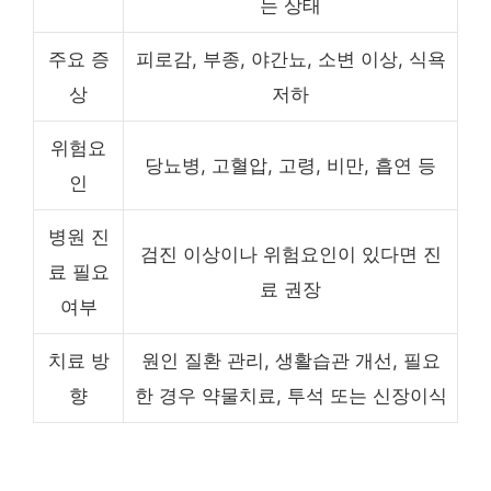
는 상태
주요 증
피로감, 부종, 야간뇨, 소변 이상, 식욕
상
저하
위험요
당뇨병, 고혈압, 고령, 비만, 흡연 등
인
병원 진
검진 이상이나 위험요인이 있다면 진
료 필요
료 권장
여부
치료 방
원인 질환 관리, 생활습관 개선, 필요
향
한 경우 약물치료, 투석 또는 신장이식