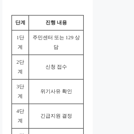
단계
진행 내용
1단
주민센터 또는 129 상
계
담
2단
신청 접수
계
3단
위기사유 확인
계
4단
긴급지원 결정
계