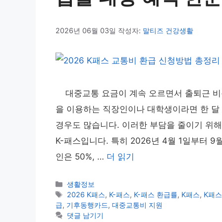
2026년 06월 03일
작성자:
말티즈 건강생활
대중교통 요금이 계속 오르면서 출퇴근 비용
을 이용하는 직장인이나 대학생이라면 한 달 
경우도 많습니다. 이러한 부담을 줄이기 위해
K-패스입니다. 특히 2026년 4월 1일부터
인은 50%, …
더 읽기
카
생활정보
테
태
2026 K패스
,
K-패스
,
K-패스 환급률
,
K패스
,
K패스
고
그
급
,
기후동행카드
,
대중교통비 지원
리
댓글 남기기