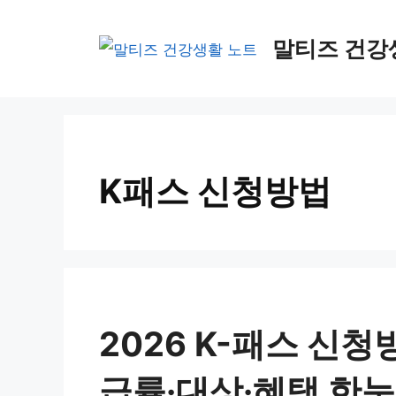
컨
텐
말티즈 건강
츠
로
건
너
K패스 신청방법
뛰
기
2026 K-패스 신
급률·대상·혜택 한