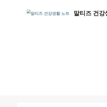
컨
텐
말티즈 건강
츠
로
건
너
뛰
기