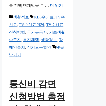
를 전액 면제받을 수 …
더 읽기
카
태
생활정보
KBS수신료
,
TV수
테
그
신료
,
TV수신료면제
,
TV수신료
고
신청방법
,
국가유공자
,
기초생활
리
수급자
,
복지혜택
,
생활정보
,
장
애인복지
,
전기요금할인
댓글
남기기
통신비 감면
신청방법 총정