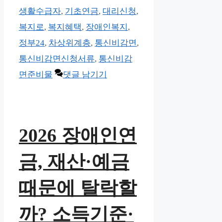
테
그
생활수급자
,
기초연금
,
대리신청
,
고
복지로
,
복지혜택
,
장애인복지
,
리
정부24
,
차상위계층
,
통신비감면
,
통신비감면신청서류
,
통신비감
면준비물
댓글 남기기
2026 장애인연
금, 재산·예금
때문에 탈락할
까? 소득기준·