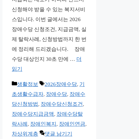
신청해야 받을 수 있는 복지서비
스입니다. 이번 글에서는 2026
장애수당 신청조건, 지급금액, 실
제 탈락사례, 신청방법까지 한 번
에 정리해 드리겠습니다. 장애
수당 대상인지 30초 만에 …
더
읽기
카
태
생활정보
2026장애수당
,
기
테
그
초생활수급자
,
장애수당
,
장애수
고
당신청방법
,
장애수당신청조건
,
리
장애수당지급금액
,
장애수당탈
락사례
,
장애인복지
,
장애인연금
,
차상위계층
댓글 남기기