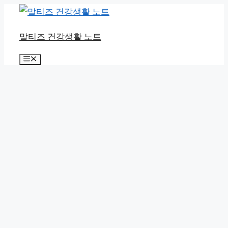
컨
텐
말티즈 건강생활 노트
츠
로
메
뉴
건
너
뛰
기