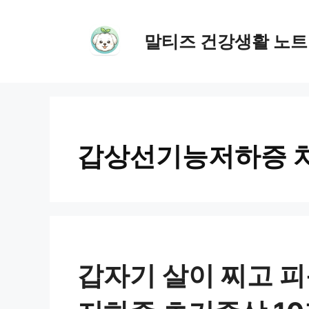
컨
텐
말티즈 건강생활 노트
츠
로
건
너
뛰
갑상선기능저하증 
기
갑자기 살이 찌고 