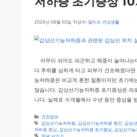
저하증 초기증상 1
2026년 06월 02일
작성자:
말티즈 건강생활
아무리 쉬어도 피곤하고 체중이 늘어나는데 
다 추위를 심하게 타고 피부가 건조해졌다면 
능저하증은 비교적 흔한 질환이지만 초기에는
많습니다. 갑상선기능저하증 초기증상은 피로감
니다. 실제로 수개월에서 수년 동안 증상을 
카
건강정보
테
태
갑상선기능저하증
,
갑상선기능저하증 원인
,
갑상선
고
그
저하증 증상
,
갑상선기능저하증 초기증상
,
갑상선기능
리
댓글 남기기