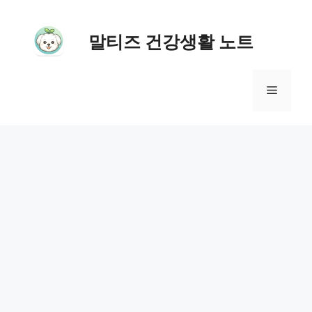
컨
텐
말티즈 건강생활 노트
츠
로
메
건
너
뉴
뛰
기