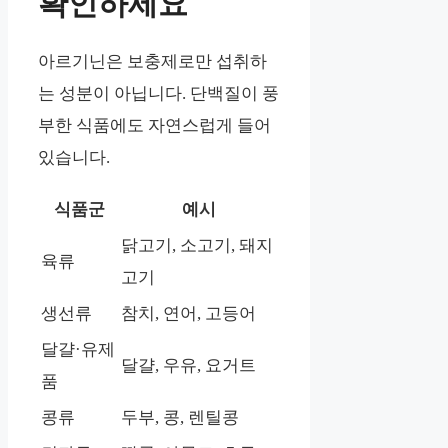
확인하세요
아르기닌은 보충제로만 섭취하
는 성분이 아닙니다. 단백질이 풍
부한 식품에도 자연스럽게 들어
있습니다.
식품군
예시
닭고기, 소고기, 돼지
육류
고기
생선류
참치, 연어, 고등어
달걀·유제
달걀, 우유, 요거트
품
콩류
두부, 콩, 렌틸콩