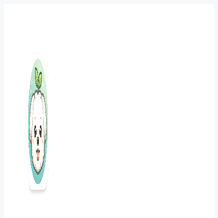
컨
텐
츠
로
건
너
뛰
기